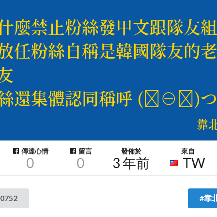
傳達心情
留言
發佈於
來自
0
0
3 年前
TW
0752
#靠北