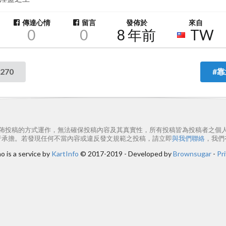
傳達心情
留言
發佈於
來自
0
0
8 年前
TW
270
#靠
佈投稿的方式運作，無法確保投稿內容及其真實性，所有投稿皆為投稿者之個
行承擔。若發現任何不當內容或違反發文規範之投稿，請立即
與我們聯絡
，我們
 is a service by
KartInfo
© 2017-2019 - Developed by
Brownsugar
-
Pri