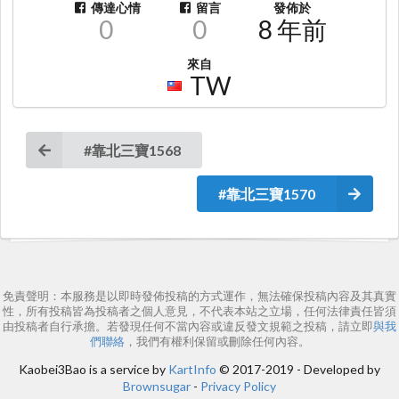
傳達心情
留言
發佈於
0
0
8 年前
來自
TW
#靠北三寶1568
#靠北三寶1570
免責聲明：本服務是以即時發佈投稿的方式運作，無法確保投稿內容及其真實
性，所有投稿皆為投稿者之個人意見，不代表本站之立場，任何法律責任皆須
由投稿者自行承擔。若發現任何不當內容或違反發文規範之投稿，請立即
與我
們聯絡
，我們有權利保留或刪除任何內容。
Kaobei3Bao is a service by
KartInfo
© 2017-2019 - Developed by
Brownsugar
-
Privacy Policy