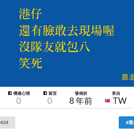
傳達心情
留言
發佈於
來自
0
0
8 年前
TW
424
#靠