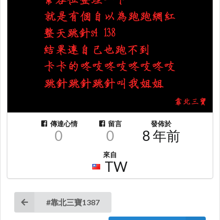
傳達心情
留言
發佈於
0
0
8 年前
來自
TW
#靠北三寶1387