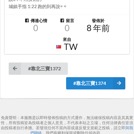
城鎮手指 1:22 跑的到再說= =
傳達心情
留言
發佈於
0
0
8 年前
來自
TW
#靠北三寶1372
#靠北三寶1374
免責聲明：本服務是以即時發佈投稿的方式運作，無法確保投稿內容及其真實
性，所有投稿皆為投稿者之個人意見，不代表本站之立場，任何法律責任皆須
由投稿者自行承擔。若發現任何不當內容或違反發文規範之投稿，請立即
與我
們聯絡
，我們有權利保留或刪除任何內容。