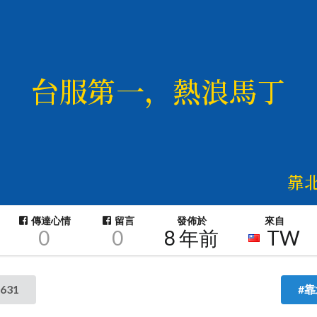
傳達心情
留言
發佈於
來自
0
0
8 年前
TW
631
#靠