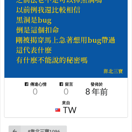
傳達心情
留言
發佈於
0
0
8 年前
來自
TW
#靠北三寶1096