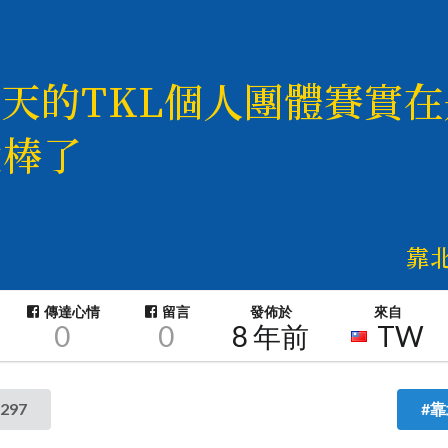
傳達心情
留言
發佈於
來自
0
0
8 年前
TW
297
#靠