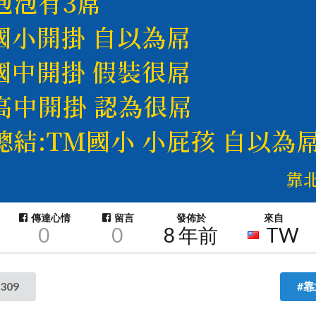
傳達心情
留言
發佈於
來自
0
0
8 年前
TW
309
#靠