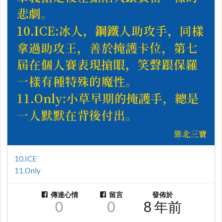
10.ICE
11.Only
傳達心情
留言
發佈於
0
0
8 年前