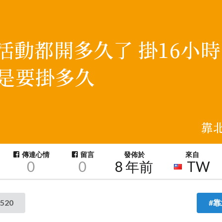
傳達心情
留言
發佈於
來自
0
0
8 年前
TW
520
#靠