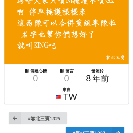
傳達心情
留言
發佈於
0
0
8 年前
來自
TW
#靠北三寶1325
#靠北三寶1327