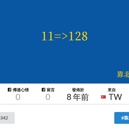
傳達心情
留言
發佈於
來自
0
0
8 年前
TW
342
#靠