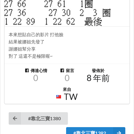
本來想貼自己的影片 打他臉
結果被娜姐先發了
謝娜姐幫分享
對了 這還不是極限喔~
傳達心情
留言
發佈於
0
0
8 年前
來自
TW
#靠北三寶1380
#靠北三寶1382