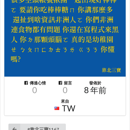
傳達心情
留言
發佈於
0
0
8 年前
來自
TW
#靠北三寶1167