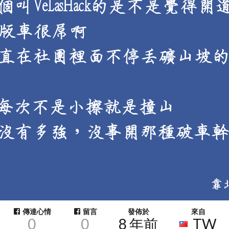
傳達心情
留言
發佈於
來自
0
0
8 年前
TW