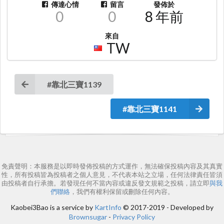
傳達心情
留言
發佈於
0
0
8 年前
來自
TW
#靠北三寶1139
#靠北三寶1141
免責聲明：本服務是以即時發佈投稿的方式運作，無法確保投稿內容及其真實
性，所有投稿皆為投稿者之個人意見，不代表本站之立場，任何法律責任皆須
由投稿者自行承擔。若發現任何不當內容或違反發文規範之投稿，請立即
與我
們聯絡
，我們有權利保留或刪除任何內容。
Kaobei3Bao is a service by
KartInfo
© 2017-2019 - Developed by
Brownsugar
-
Privacy Policy