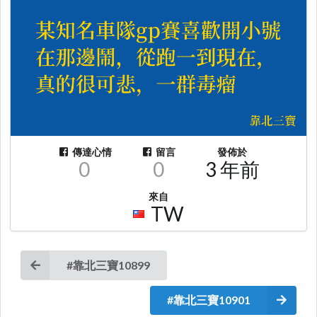
傳達心情
留言
發佈於
0
0
3 年前
來自
TW
#靠北三寶10899
#靠北三寶10901